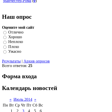
Манчестер-Рома
(
0
)
Наш опрос
Оцените мой сайт
Отлично
Хорошо
Неплохо
Плохо
Ужасно
Результаты
|
Архив опросов
Всего ответов:
25
Форма входа
Календарь новостей
«
Июль 2014
»
Пн
Вт
Ср
Чт
Пт
Сб
Вс
1
2
3
4
5
6