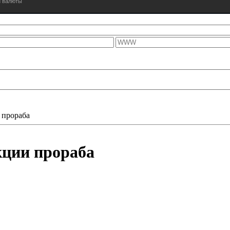
 прораба
кции прораба